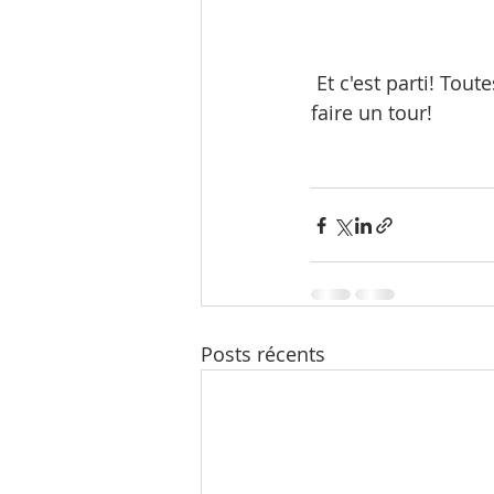
 Et c'est parti! Toutes les informations se retrouvent dans l'onglet «Nos Projets». Allez y 
faire un tour! 
Posts récents